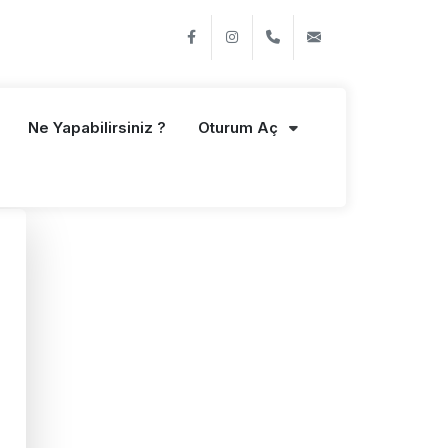
Facebook
Instagram
+90 216 428 46 04
info@henienaid.
Ne Yapabilirsiniz ?
Oturum Aç